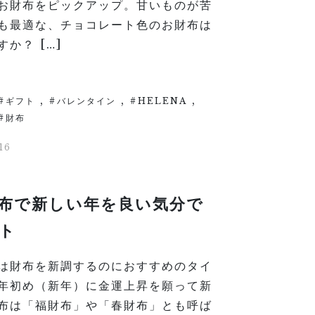
お財布をピックアップ。甘いものが苦
も最適な、チョコレート色のお財布は
か？ […]
,
,
,
ギフト
バレンタイン
HELENA
財布
16
布で新しい年を良い気分で
ト
は財布を新調するのにおすすめのタイ
年初め（新年）に金運上昇を願って新
布は「福財布」や「春財布」とも呼ば