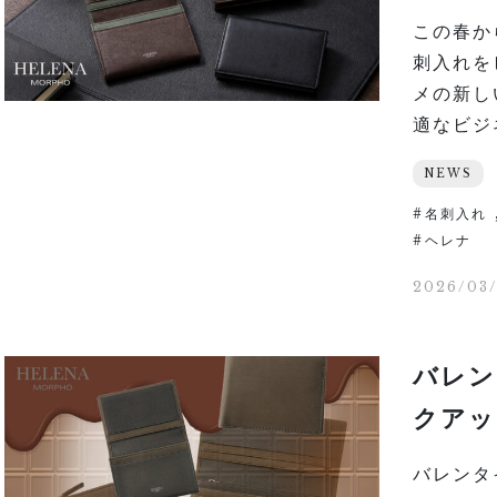
この春か
刺入れを
メの新し
適なビジネ
NEWS
名刺入れ
ヘレナ
2026/03
バレン
クアッ
バレンタ