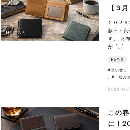
【３月
２０２６
赦日・寅
す。 財
が […]
NEWS
買い替え
,
一粒万
2026/02/
この春
に！2