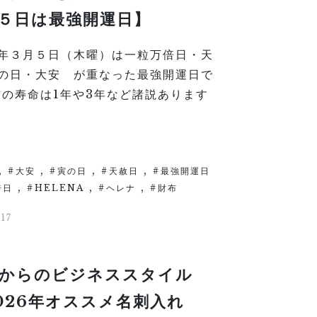
５日は最強開運日】
年３月５日（木曜）は一粒万倍日・天
の日・大安 が重なった最強開運日で
布の寿命は1年や3年など諸説あります
,
,
,
,
大安
寅の日
天赦日
最強開運日
,
,
,
倍日
HELENA
ヘレナ
財布
17
からのビジネススタイル
026年オススメ名刺入れ