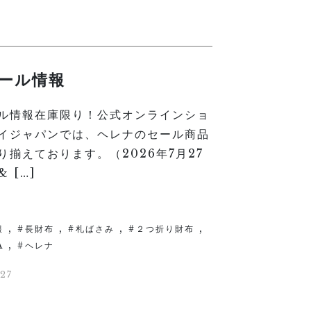
ール情報
ル情報在庫限り！公式オンラインショ
イジャパンでは、ヘレナのセール商品
り揃えております。（2026年7月27
 […]
,
,
,
,
報
長財布
札ばさみ
２つ折り財布
,
A
ヘレナ
27