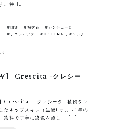
。特 […]
,
,
,
,
日
開運
福財布
シンチェーロ
,
,
,
タ
テネレッツァ
HELENA
ヘレナ
25
】 Crescita -クレシー
Crescita -クレシータ- 植物タン
したキップスキン（生後6ヶ月～1年の
、染料で丁寧に染色を施し、 […]