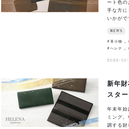
ート色の
手な方に
いかがです
NEWS
,
革小物
,
ヘレナ
2026/01/
新年財
スター
年末年始
ミング。
調する財