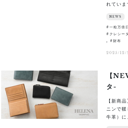
れています
NEWS
一粒万倍
クレシー
,
財布
2025/12/
【NEW
タ-
【新商品】
ニンで鞣
牛革）に