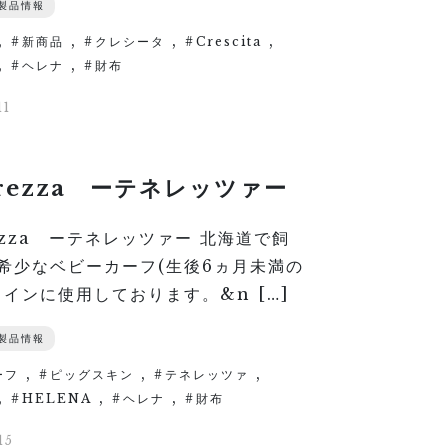
A製品情報
,
,
,
,
新商品
クレシータ
Crescita
,
,
ヘレナ
財布
11
erezza ーテネレッツァー
ezza ーテネレッツァー 北海道で飼
希少なベビーカーフ(生後6ヵ月未満の
メインに使用しております。&n […]
A製品情報
,
,
,
ーフ
ピッグスキン
テネレッツァ
,
,
,
HELENA
ヘレナ
財布
15