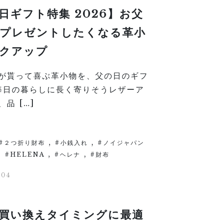
日ギフト特集 2026】お父
プレゼントしたくなる革小
クアップ
が貰って喜ぶ革小物を、父の日のギフ
日の暮らしに長く寄りそうレザーア
品 […]
,
,
２つ折り財布
小銭入れ
ノイジャパン
,
,
,
HELENA
ヘレナ
財布
/04
買い換えタイミングに最適