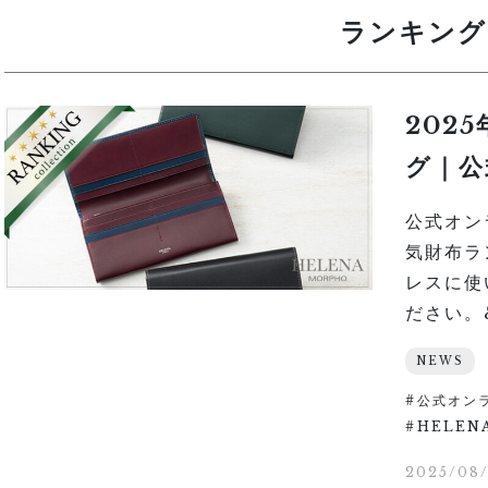
ランキング
202
グ｜公
公式オン
気財布ラ
レスに使
ださい。&
NEWS
公式オン
HELEN
2025/08/